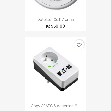
Detektor Co K Alarmu
Kč550.00
favorite_border
Copy Of APC SurgeArrest®...