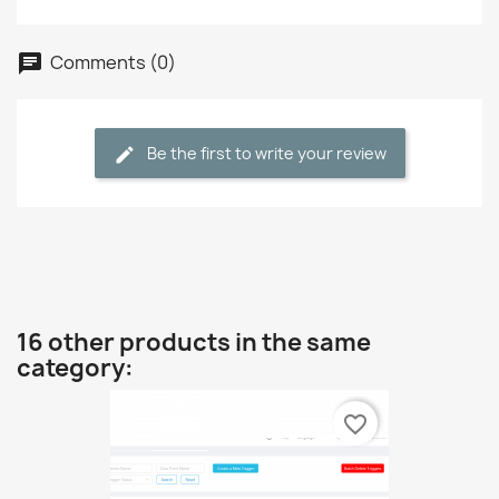
Comments (0)
Be the first to write your review
16 other products in the same
category:
favorite_border