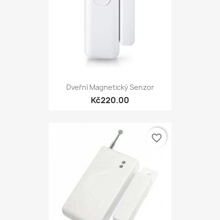
Dveřní Magnetický Senzor
Kč220.00
favorite_border