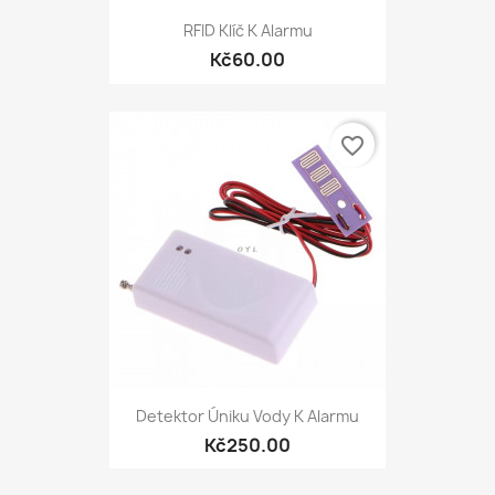
RFID Klíč K Alarmu
Kč60.00
favorite_border
Detektor Úniku Vody K Alarmu
Kč250.00