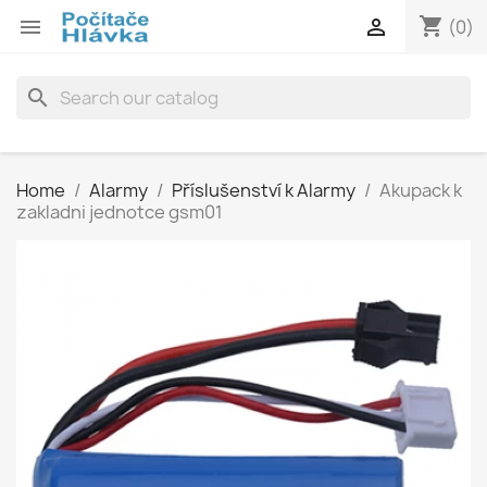
shopping_cart


(0)
search
Home
Alarmy
Příslušenství k Alarmy
Akupack k
zakladni jednotce gsm01