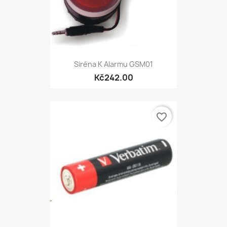
Siréna K Alarmu GSM01
Kč242.00
favorite_border