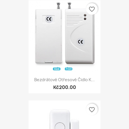
favorite_border
Bezdrátové Otřesové Čidlo K...
Kč200.00
favorite_border