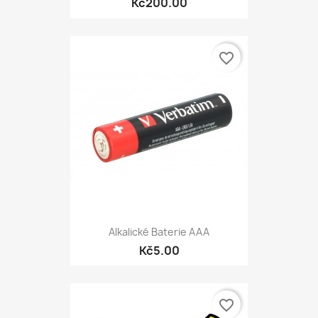
Kč200.00
favorite_border
Alkalické Baterie AAA
Kč5.00
favorite_border