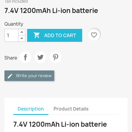
Tax included
7.4V 1200mAh Li-ion batterie
Quantity

favorite_border
ADD TO CART
Share
Write your review
Description
Product Details
7.4V 1200mAh Li-ion batterie