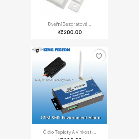
Dveřní Bezdrátové...
Kč200.00
favorite_border
Čidlo Teploty A Vlhkosti...