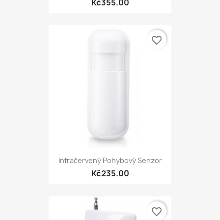
Kč355.00
favorite_border
Infračervený Pohybový Senzor
Kč235.00
favorite_border