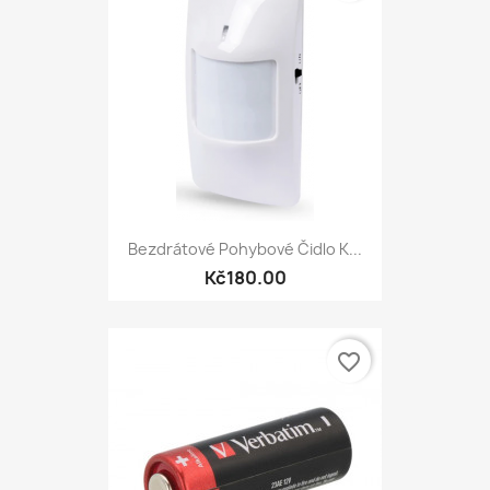
Bezdrátové Pohybové Čidlo K...
Kč180.00
favorite_border