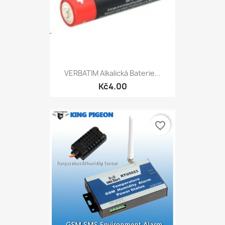
VERBATIM Alkalická Baterie...
Kč4.00
favorite_border