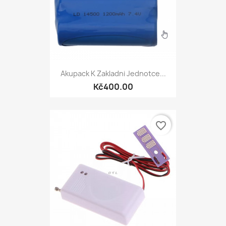
Akupack K Zakladni Jednotce...
Kč400.00
favorite_border