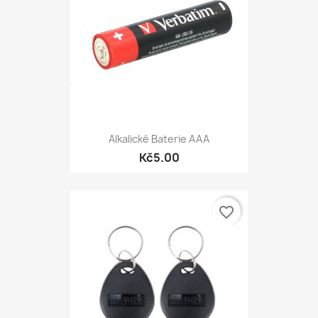
Alkalické Baterie AAA
Kč5.00
favorite_border