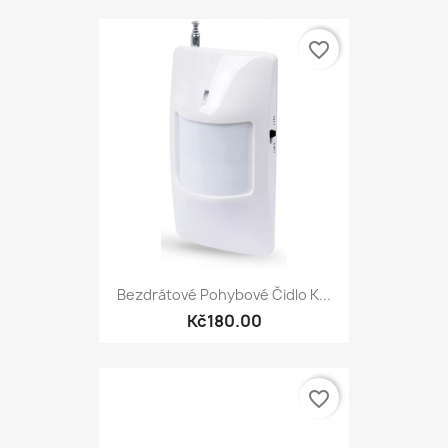
favorite_border
Bezdrátové Pohybové Čidlo K...
Kč180.00
favorite_border