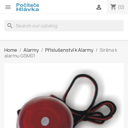
shopping_cart


(0)
search
Home
Alarmy
Příslušenství k Alarmy
Siréna k
alarmu GSM01