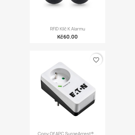
RFID Klíč K Alarmu
Kč60.00
favorite_border
Copy Of APC SurgeArrest®...