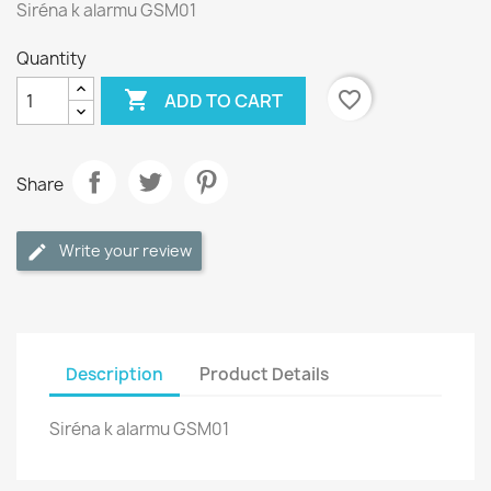
Siréna k alarmu GSM01
Quantity

favorite_border
ADD TO CART
Share
Write your review
Description
Product Details
Siréna k alarmu GSM01