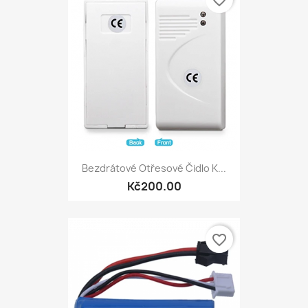
favorite_border
Bezdrátové Otřesové Čidlo K...
Kč200.00
favorite_border