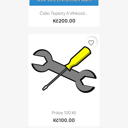
Čidlo Teploty A Vlhkosti...
Kč200.00
favorite_border
Práce 100 Kč
Kč100.00