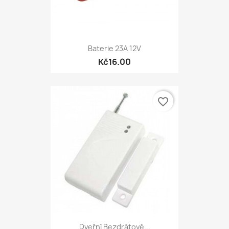
Baterie 23A 12V
Kč16.00
favorite_border
Dveřní Bezdrátové...