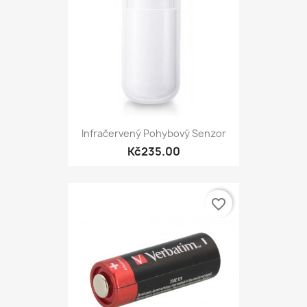
Infračervený Pohybový Senzor
Kč235.00
favorite_border