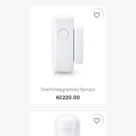
favorite_border
Dveřní Magnetický Senzor
Kč220.00
favorite_border