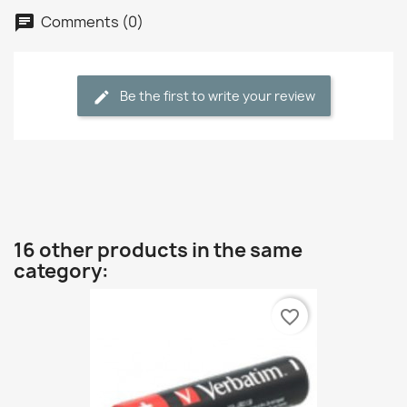
Comments (0)
Be the first to write your review
16 other products in the same
category:
favorite_border