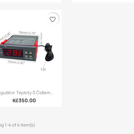
favorite_border
Quick view

gulátor Teploty S Čidlem...
Kč350.00
g 1-4 of 4 item(s)