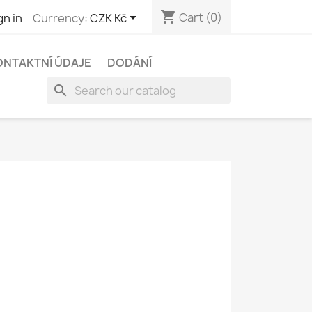
shopping_cart

Cart
(0)
gn in
Currency:
CZK Kč
ONTAKTNÍ ÚDAJE
DODÁNÍ
search