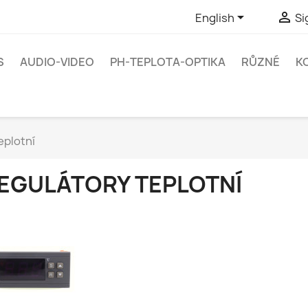


English
Si
S
AUDIO-VIDEO
PH-TEPLOTA-OPTIKA
RŮZNÉ
K
eplotní
EGULÁTORY TEPLOTNÍ