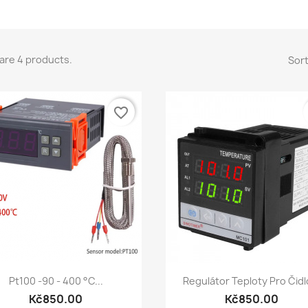
are 4 products.
Sort
favorite_border
Quick view
Quick view


Pt100 -90 - 400 °C...
Regulátor Teploty Pro Čidlo
Kč850.00
Kč850.00