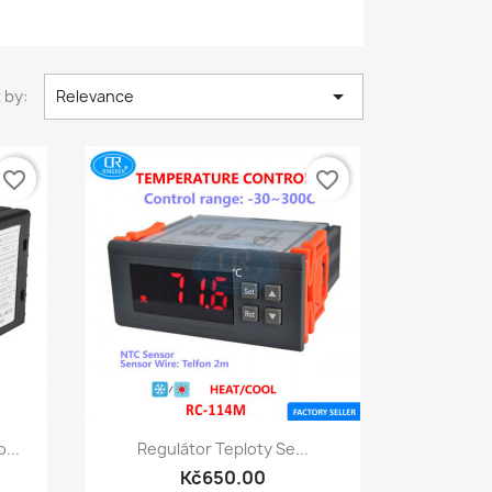

 by:
Relevance
favorite_border
favorite_border
Quick view

...
Regulátor Teploty Se...
Kč650.00