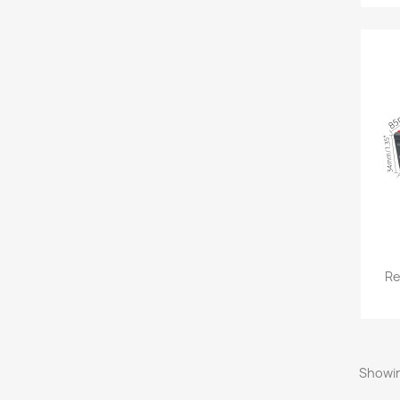
Re
Showin