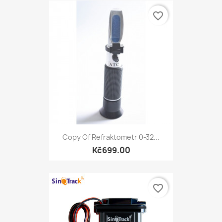
favorite_border
Copy Of Refraktometr 0-32...
Kč699.00
favorite_border