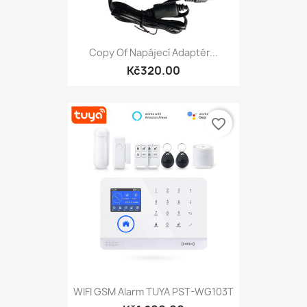
Copy Of Napájecí Adaptér...
Kč320.00
favorite_border
WIFI GSM Alarm TUYA PST-WG103T