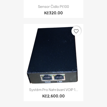
Sensor Čidlo Pt100
Kč320.00
favorite_border
Systém Pro Nahrávaní VOIP 1...
Kč2,600.00