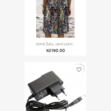
Volné Šaty, Jarní Letní...
Kč190.00
favorite_border