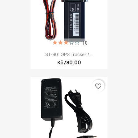
(1)
ST-901 GPS Tracker /...
Kč780.00
favorite_border