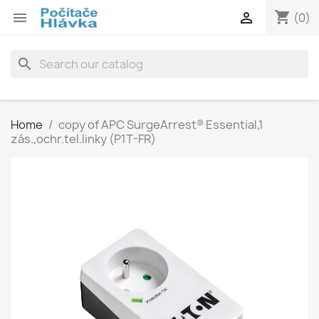
shopping_cart


(0)
search
Home
copy of APC SurgeArrest® Essential,1
zás.,ochr.tel.linky (P1T-FR)