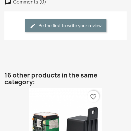
Comments (0)
Be the first to write your review
16 other products in the same
category:
favorite_border