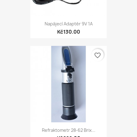
Napájecí Adaptér 9V 1A
Kč130.00
favorite_border
Refraktometr 28-62 Brix...