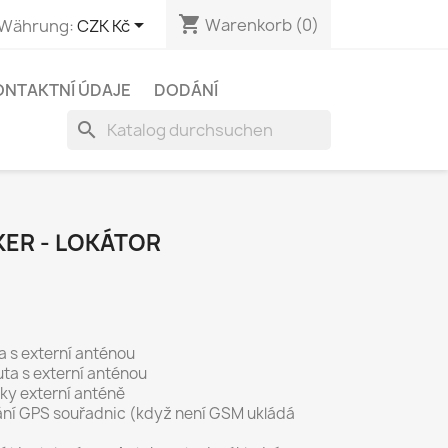
shopping_cart

Warenkorb
(0)
Währung:
CZK Kč
ONTAKTNÍ ÚDAJE
DODÁNÍ
search
KER - LOKÁTOR
ta
s externí anténou
uta s externí anténou
íky externí anténě
ní GPS souřadnic (když není GSM ukládá