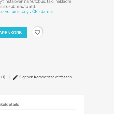
ýt instalován na
Autobus
, taxi,
nákladní
l
, služební
auto
atd.
 server umístěný v ČR zdarma
favorite_border
WARENKORB
 (1)
Eigenen Kommentar verfassen
ikeldetails