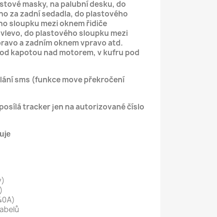
stové masky, na palubní desku, do
no za zadní sedadla, do plastového
ho sloupku mezi oknem řidiče
vlevo, do plastového sloupku mezi
ravo a zadním oknem vpravo atd.
pod kapotou nad motorem, v kufru pod
lání sms (funkce move překročení
osílá tracker jen na autorizované číslo
103B obsahuje
y)
)
/40A)
kabelů