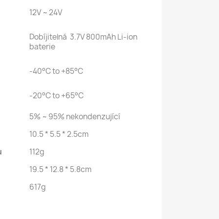
12V ~ 24V
Dobíjitelná 3.7V 800mAh Li-ion
baterie
-40°C to +85°C
-20°C to +65°C
5% ~ 95%
nekondenzující
10.5 * 5.5 * 2.5cm
u
112g
19.5 * 12.8 * 5.8cm
617g