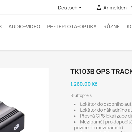


Deutsch
Anmelden
S
AUDIO-VIDEO
PH-TEPLOTA-OPTIKA
RŮZNÉ
K
TK103B GPS TRAC
1.260,00 Kč
Bruttopreis
Lokátor do osobního au
Lokátor do nákladního a
Přesná GPS lokalizace d
Mezipaměť pro dopočítá
pozice do mezipaměti)