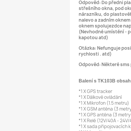
Odpověd: Do předni pla
střešního okna, pod ok
nárazníku, do plastové
nalevo a zadním oknem 
oknem spolujezdce nap
(Nevhodné umístění - 
kapotou atd)
Otázka: Nefunguje posi
rychlosti . atd)
Odpověd: Některé sms p
Balení s TK
*1 X GPS tracker
*1 X Dálkové ovládání
*1 X Mikrofon (1.5 metru)
*1 X GSM anténa (3 metr
*1 X GPS anténa (3 metry
*1 X Relé (12V/40A - 24V
*1 X sada připojovacích 