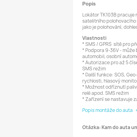
Popis
Lokátor TK103B pracuje
satelitního
polohovacího
jako je
polohování
, dohle
Vlastnosti
*
SMS
/ GPRS
sítě
pro př
* Podpora
9-
36V
- může
automobil
, osobní
automo
* Autorizace pro až 5
čís
SMS režim
*
Další funkce:
SOS
,
Geo
rychlosti
,
hlasový
monito
*
Možnost odříznutí
pali
relé apod
.
SMS režim
*
Zařízení se nastavuje 
Popis montáže do auta +
Otázka: Kam do auta um