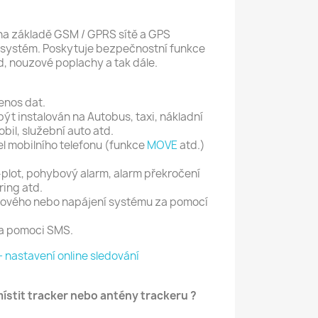
na základě
GSM
/ GPRS
sítě a
GPS
 systém
.
P
oskytuje bezpečnostní
funkce
d,
nouzové poplachy a
tak dále.
enos dat
.
být instalován na
Autobus
, taxi,
nákladní
bil
, služební
auto
atd.
el mobilního telefonu (funkce
MOVE
atd.)
-
plot
, pohybový
alarm,
alarm
překročení
ring
atd.
vového nebo napájení systému za pomocí
za pomoci SMS
.
 nastavení online sledování
ístit tracker nebo antény trackeru ?