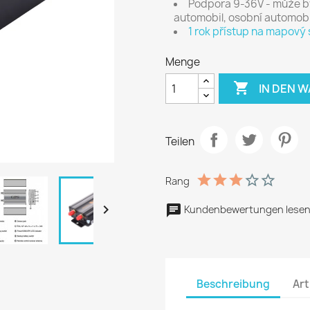
Podpora
9-
36V
- může
b
automobil
, osobní
automobi
1 rok přístup na mapový
Menge

IN DEN 
Teilen
Rang

Kundenbewertungen lesen
Beschreibung
Art