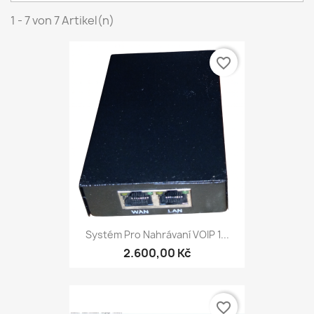
1 - 7 von 7 Artikel(n)
favorite_border
Systém Pro Nahrávaní VOIP 1...
2.600,00 Kč
favorite_border