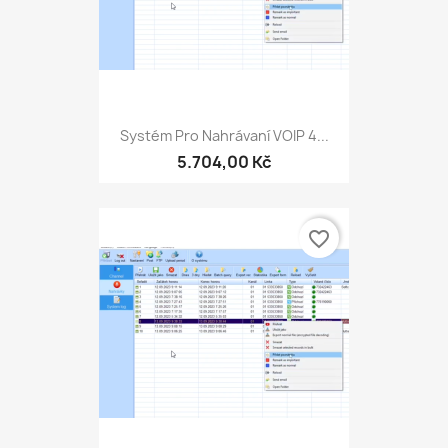
Systém Pro Nahrávaní VOIP 4...
5.704,00 Kč
favorite_border