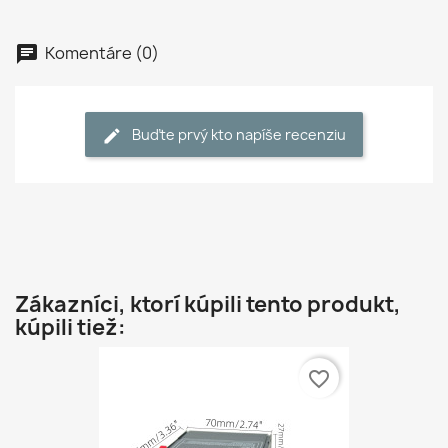
Komentáre (0)
Buďte prvý kto napíše recenziu
Zákazníci, ktorí kúpili tento produkt,
kúpili tiež:
favorite_border