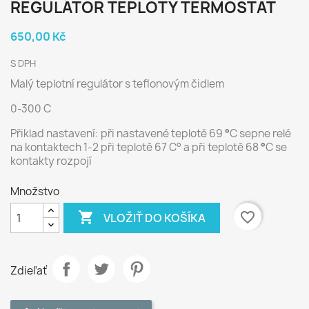
REGULÁTOR TEPLOTY TERMOSTAT
650,00 Kč
S DPH
Malý teplotní regulátor s teflonovým čidlem
0-300 C
Přiklad nastavení: při nastavené teplotě 69
°
C sepne relé
na kontaktech 1-2 při teplotě 67 C
° a při
teplotě 68
°
C
se
kontakty rozpojí
Množstvo

favorite_border
VLOŽIŤ DO KOŠÍKA
Zdieľať