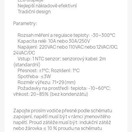
Nejlepší nákladově efektivní
Tradiční design
Parametry:
Rozsah měření a regulace teploty: -30~300°C
Kapacita relé: 10A nebo 30A/250V
Napájení: 220VAC nebo 110VAC nebo 12VAC/DC,
24VAC/DC
Vstup: 1 NTC senzor; senzorový kabel: 2m
(standardní)
Přesnost: ±1°C; Rozlišení: 1°C
Spotřeba: ≤3W
Rozměr výřezu: 71×29(mm)
Požadavky na prostředí: teplota: -10~60°C;
vlhkost: 20~85% (bez kondenzátu)
Zapojte prosím vodiče přesně podle schématu
zapojení, napětí musí být v rámci jmenovitého
napětí. Proud zátěže musí být: indukční zátěž
nebo žárovka ≤ 10 % proudu na schématu