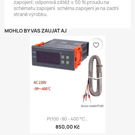
zapojení; odporová zátěž ≤ 50 % proudu na
schématu zapojení. schéma zapojení je na zadní
straně výrobku.
MOHLO BY VÁS ZAUJAŤ AJ
favorite_border
Pt100 -90 - 400 °C...
850,00 Kč