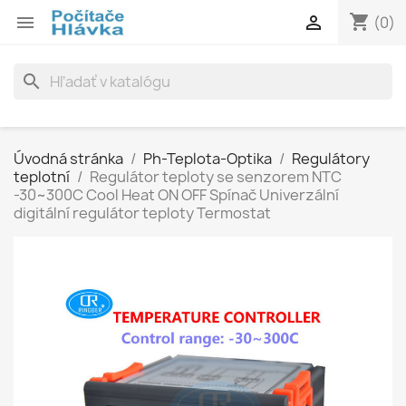
shopping_cart


(0)
search
Úvodná stránka
Ph-Teplota-Optika
Regulátory
teplotní
Regulátor teploty se senzorem NTC
-30~300C Cool Heat ON OFF Spínač Univerzální
digitální regulátor teploty Termostat