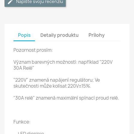
Napíšte svoju recenziu
Popis
Detaily produktu
Prílohy
Pozornost prosím:
Význam barevných možností: například "220V
30A Relé"
"220V" znamená napájení regulátoru; Ve
skutečnosti může kolísat 220V±15%.
"30A relé" znamená maximální spínací proud relé.
Funkce:
LED displeje