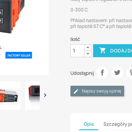
0-300 C
Přiklad nastavení: při nasta
při teplotě 67 C
° a při
teplotě
Ilość

DODAJ D
Udostępnij
Napisz swoją opinię

Opis
Szczegóły p