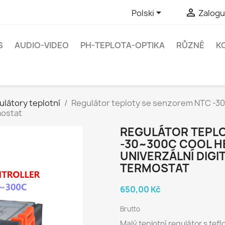


Polski
Zaloguj
S
AUDIO-VIDEO
PH-TEPLOTA-OPTIKA
RŮZNÉ
K
ulátory teplotní
Regulátor teploty se senzorem NTC -3
mostat
REGULÁTOR TEPL
-30~300C COOL H
UNIVERZÁLNÍ DIGI
TERMOSTAT
650,00 Kč
Brutto
Malý teplotní regulátor s te