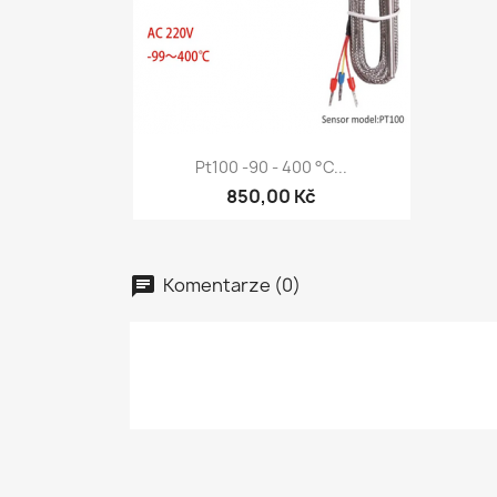
Szybki podgląd

Pt100 -90 - 400 °C...
850,00 Kč
Komentarze (0)