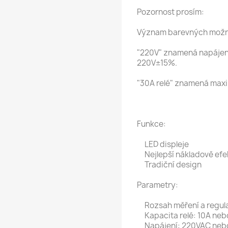
Pozornost prosím:
Význam barevných možnos
"220V" znamená napájení
220V±15%.
"30A relé" znamená maxim
Funkce:
LED displeje
Nejlepší nákladově efek
Tradiční design
Parametry:
Rozsah měření a regula
Kapacita relé: 10A neb
Napájení: 220VAC nebo