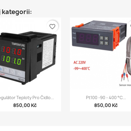
 kategorii:
favorite_border
fa
Szybki podgląd
Szybki podgląd


gulátor Teploty Pro Čidlo...
Pt100 -90 - 400 °C...
850,00 Kč
850,00 Kč