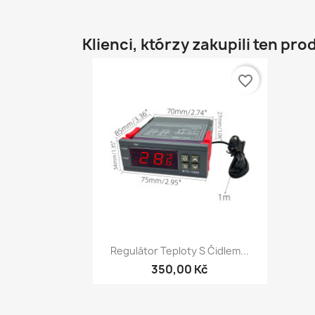
Klienci, którzy zakupili ten pro
favorite_border
Szybki podgląd

Regulátor Teploty S Čidlem...
350,00 Kč