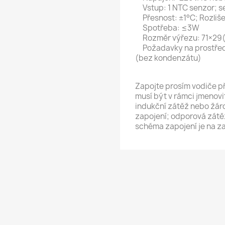
Vstup: 1 NTC senzor; se
Přesnost: ±1°C; Rozliše
Spotřeba: ≤3W
Rozměr výřezu: 71×29
Požadavky na prostředí
(bez kondenzátu)
Zapojte prosím vodiče p
musí být v rámci jmenovi
indukční zátěž nebo žár
zapojení; odporová zátě
schéma zapojení je na za