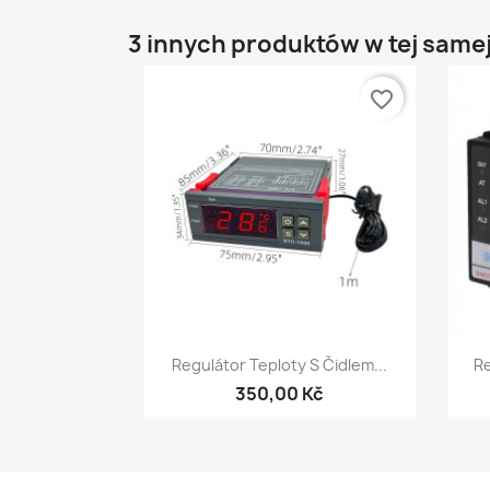
3 innych produktów w tej samej
favorite_border
Szybki podgląd

Regulátor Teploty S Čidlem...
Re
350,00 Kč