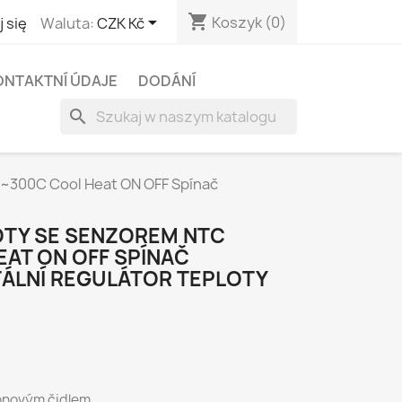
shopping_cart

Koszyk
(0)
 się
Waluta:
CZK Kč
ONTAKTNÍ ÚDAJE
DODÁNÍ
search
0~300C Cool Heat ON OFF Spínač
OTY SE SENZOREM NTC
EAT ON OFF SPÍNAČ
TÁLNÍ REGULÁTOR TEPLOTY
flonovým čidlem