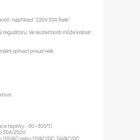
tí: například "220V 30A Relé"
 regulátoru; Ve skutečnosti může kolísat
ální spínací proud relé.
tivní
ce teploty: -30~300°C
o 30A/250V
 110VAC nebo 12VAC/DC, 24VAC/DC