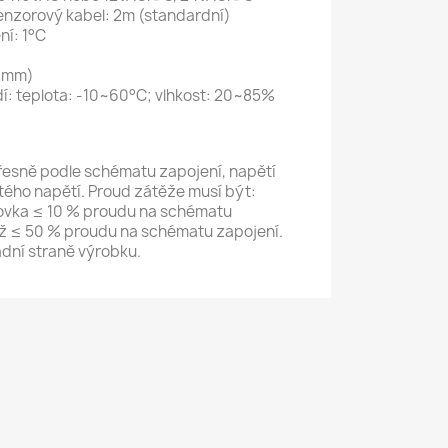
nzorový kabel: 2m (standardní)
ní: 1°C
(mm)
: teplota: -10~60°C; vlhkost: 20~85%
řesně podle schématu zapojení, napětí
tého napětí. Proud zátěže musí být:
ovka ≤ 10 % proudu na schématu
ž ≤ 50 % proudu na schématu zapojení.
dní straně výrobku.