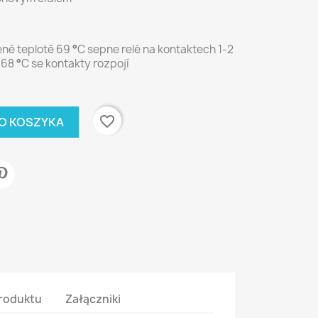
vené teplotě 69
°
C sepne relé na kontaktech 1-2
 68
°
C
se kontakty rozpojí
favorite_border
O KOSZYKA
roduktu
Załączniki