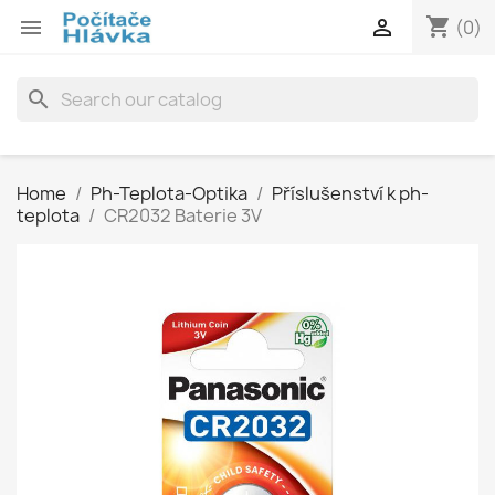
shopping_cart


(0)
search
Home
Ph-Teplota-Optika
Příslušenství k ph-
teplota
CR2032 Baterie 3V