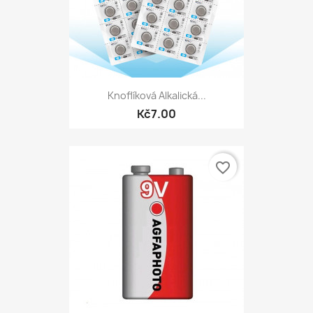
Knoflíková Alkalická...
Kč7.00
favorite_border