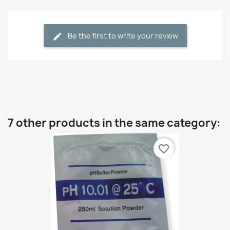
Be the first to write your review
7 other products in the same category:
favorite_border