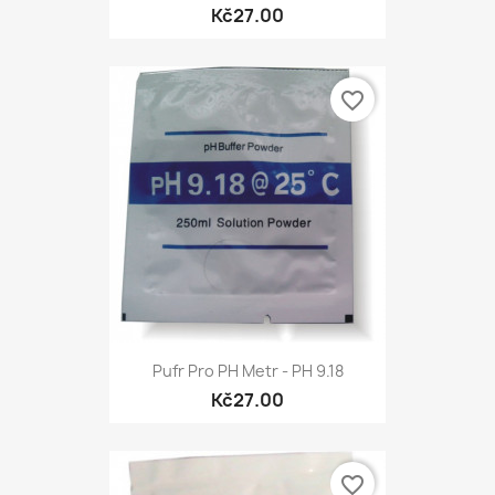
Kč27.00
favorite_border
Pufr Pro PH Metr - PH 9.18
Kč27.00
favorite_border