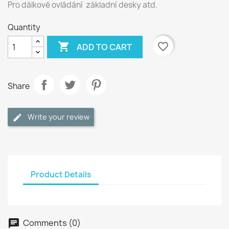
Pro dálkové ovládání základní desky atd.
Quantity

favorite_border
ADD TO CART
Share
Write your review
Product Details
Comments (0)