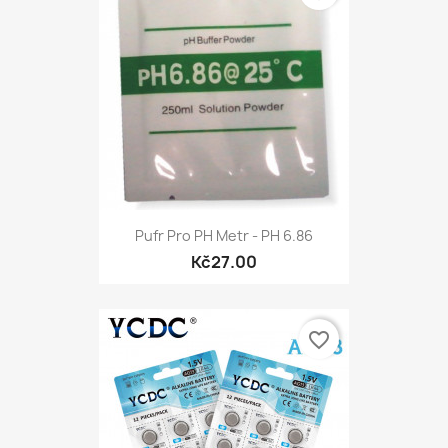
Pufr Pro PH Metr - PH 6.86
Kč27.00
favorite_border