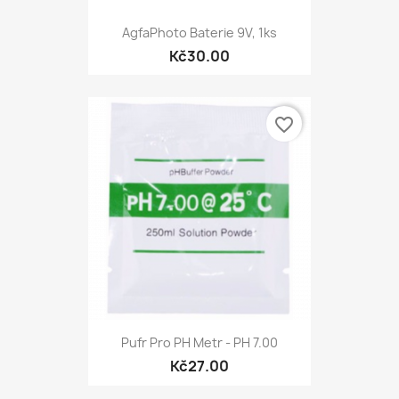
AgfaPhoto Baterie 9V, 1ks
Kč30.00
favorite_border
Pufr Pro PH Metr - PH 7.00
Kč27.00