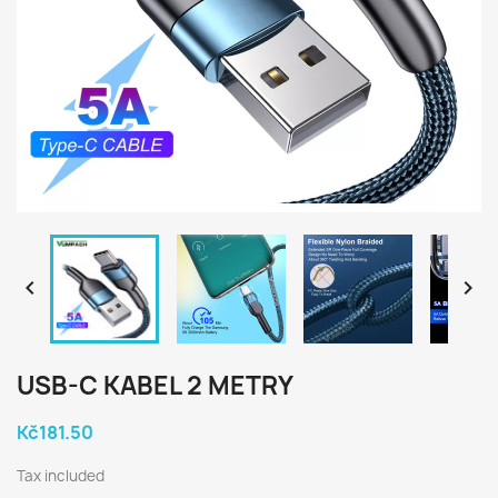


USB-C KABEL 2 METRY
Kč181.50
Tax included