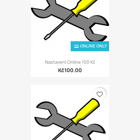
ONLINE ONLY
Nastavení Online 100 Kč
Kč100.00
favorite_border