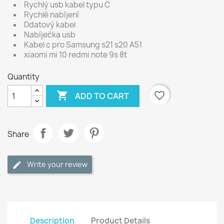
Rychlý usb kabel typu C
Rychlé nabíjení
Ddatový kabel
Nabíječka usb
Kabel c pro Samsung s21 s20 A51
xiaomi mi 10 redmi note 9s 8t
Quantity

favorite_border
ADD TO CART
Share
Write your review
Description
Product Details