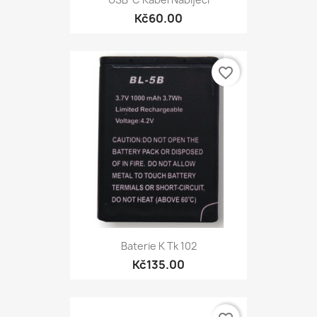
Kč60.00
favorite_border
Baterie K Tk 102
Kč135.00