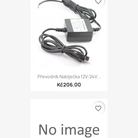
favorite_border
Převodník Nabíječka 12V-24V...
Kč206.00
favorite_border