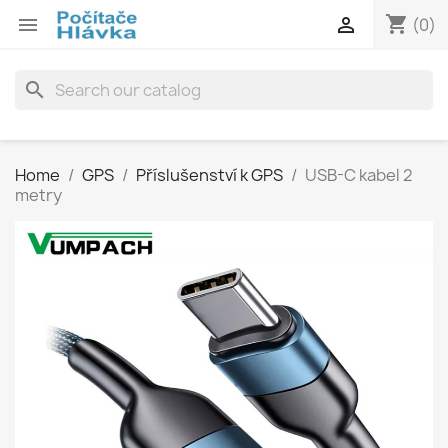
shopping_cart


(0)
search
Home
GPS
Příslušenství k GPS
USB-C kabel 2
metry