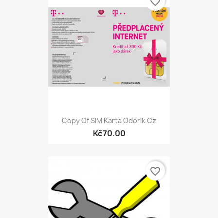
favorite_border
Copy Of SIM Karta Odorik.cz
Kč70.00
favorite_border