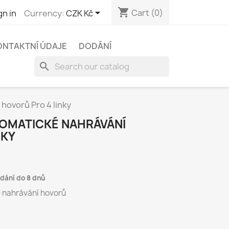
shopping_cart

Cart
(0)
gn in
Currency:
CZK Kč
ONTAKTNÍ ÚDAJE
DODÁNÍ
search
hovorů Pro 4 linky
TOMATICKÉ NAHRÁVÁNÍ
NKY
dání do 8 dnů
 nahrávání hovorů