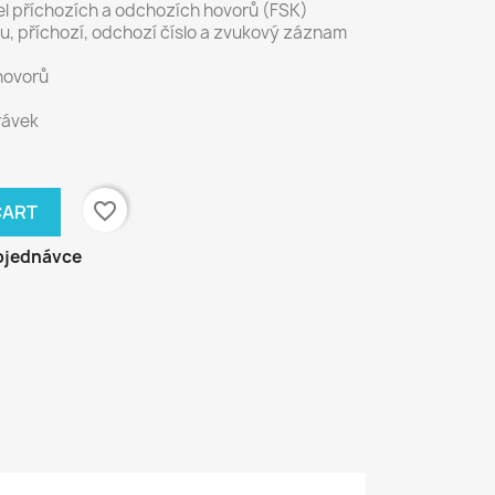
ísel příchozích a odchozích hovorů (FSK)
, příchozí, odchozí číslo a zvukový záznam
hovorů
rávek
favorite_border
CART
bjednávce