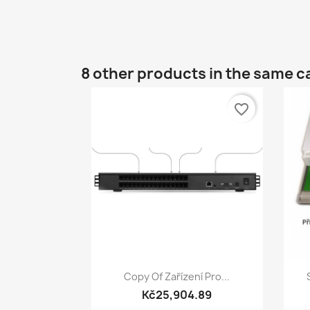
8 other products in the same c
favorite_border
Quick view

Copy Of Zařízení Pro...
Kč25,904.89