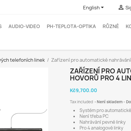


English
Si
S
AUDIO-VIDEO
PH-TEPLOTA-OPTIKA
RŮZNÉ
K
ých telefoních linek
Zařízení pro automatické nahrávání 
ZAŘÍZENÍ PRO AU
HOVORŮ PRO 4 LI
Kč9,700.00
Tax included
Není skladem - Do
Systém pro automatické
Není třeba PC
Nahrávání pevné linky
Pro 4 analogové linky