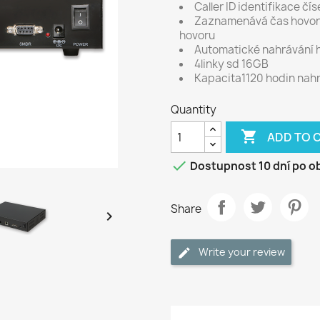
Caller ID identifikace č
Zaznamenává čas hovoru
hovoru
Automatické nahrávání 
4linky sd 16GB
Kapacita1120 hodin nah
Quantity

ADD TO 

Dostupnost 10 dní po o
Share

Write your review