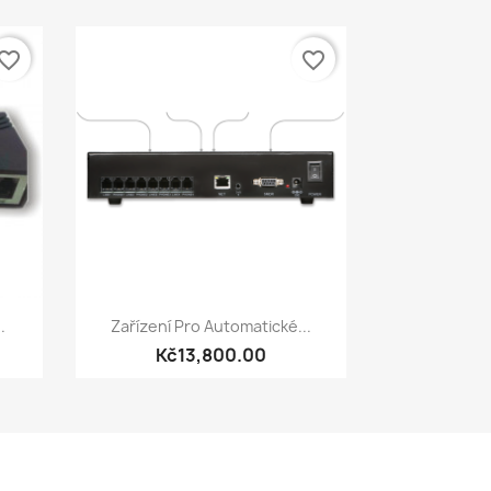
vorite_border
favorite_border
Quick view

.
Zařízení Pro Automatické...
Kč13,800.00