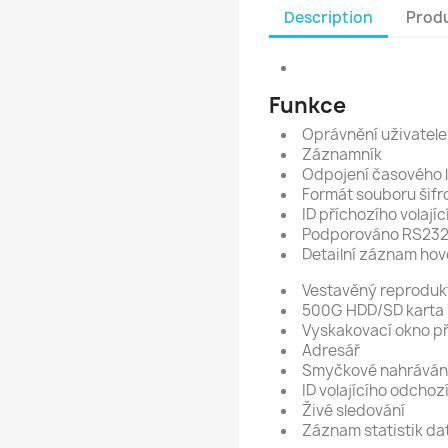
Description
Produ
Funkce
Oprávnění uživatele
Záznamník
Odpojení časového l
Formát souboru šifr
ID příchozího volajíc
Podporováno RS23
Detailní záznam hov
Vestavěný reproduk
500G HDD/SD karta
Vyskakovací okno p
Adresář
Smyčkové nahráván
ID volajícího odchoz
Živé sledování
Záznam statistik da