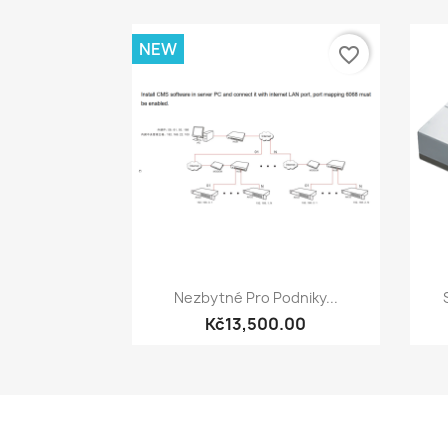
NEW
favorite_border
Quick view

Nezbytné Pro Podniky...
Kč13,500.00