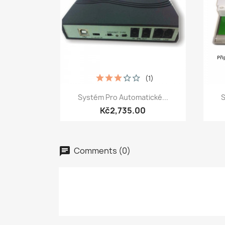
(1)
Quick view

Systém Pro Automatické...
S
Kč2,735.00
Comments (0)