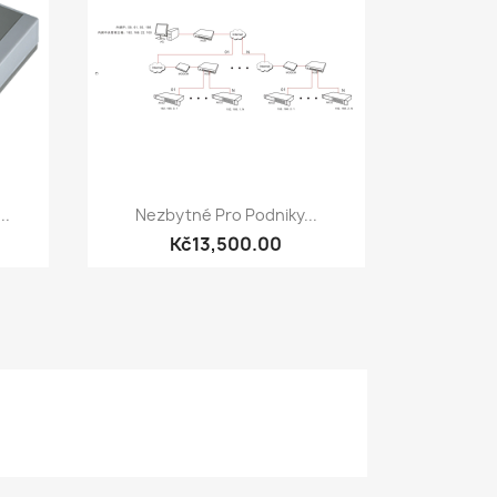
Quick view

..
Nezbytné Pro Podniky...
Kč13,500.00