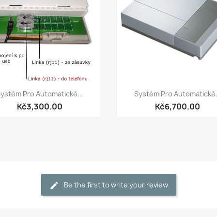
Quick view
Quick view


ystém Pro Automatické...
Systém Pro Automatické.
Kč3,300.00
Kč6,700.00
Be the first to write your review