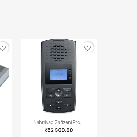
vorite_border
favorite_border
Quick view

.
Nahrávací Zařízení Pro...
Kč2,500.00