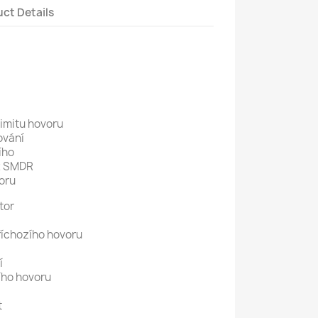
ct Details
imitu hovoru
ování
ího
2 SMDR
oru
tor
říchozího hovoru
í
ího hovoru
t