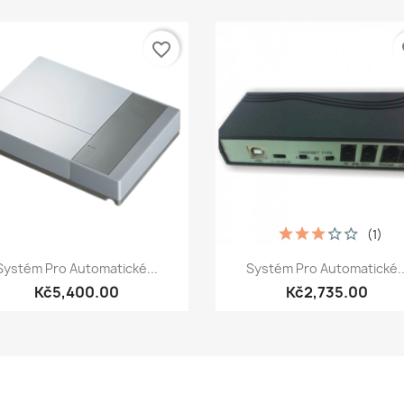
favorite_border
fa
(1)
Quick view
Quick view


Systém Pro Automatické...
Systém Pro Automatické..
Kč5,400.00
Kč2,735.00