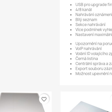
USB pro upgrade fi
4/8 kanál
Nahrávání oznámen
Bílý seznam
Sekce nahrávání
Více podmínek vyhl
Nastavení maximáln
Upozornění na poruc
VoIP nahrávání
Volání ID volajícího 
Černá listina
Centrální správa a 
Export souboru zá
Možnost upevnění n
favorite_border