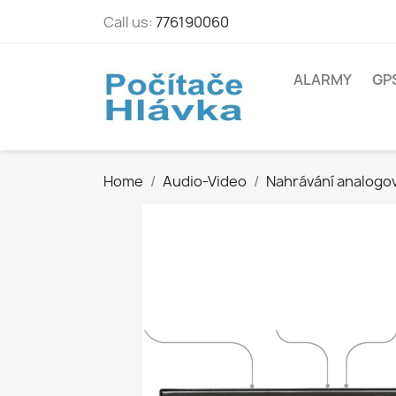
Call us:
776190060
ALARMY
GP
Home
Audio-Video
Nahrávání analogov