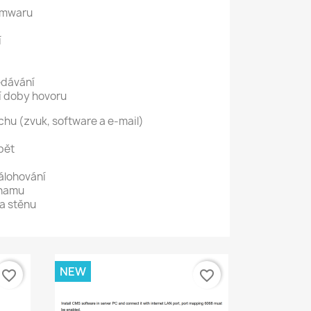
rmwaru
í
edávání
í doby hovoru
hu (zvuk, software a e-mail)
zpět
zálohování
znamu
a stěnu
NEW
favorite_border
favorite_border