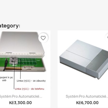
ategory:
favorite_border
fa
Quick view
Quick view


Systém Pro Automatické...
Systém Pro Automatické..
Kč3,300.00
Kč6,700.00