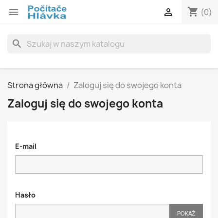
shopping_cart


(0)
search
Strona główna
Zaloguj się do swojego konta
Zaloguj się do swojego konta
E-mail
Hasło
POKAŻ